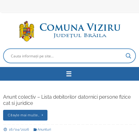
Sari
la
conținut
Anunt colectiv – Lista debitorilor datornici persone fizice
cat si juridice
Citește mai multe…
16/04/2026
Anunturi