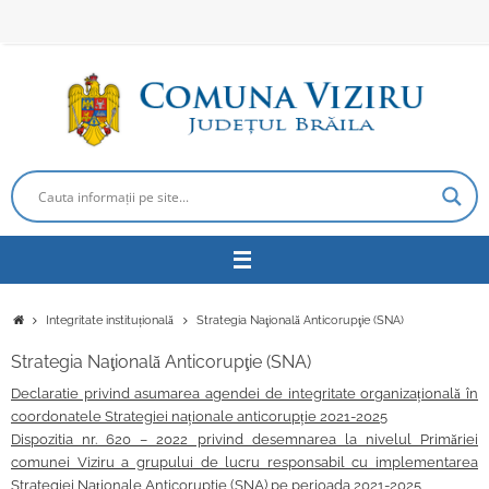
Sari
la
conținut
Prima
Integritate instituțională
Strategia Naţională Anticorupţie (SNA)
pagină
Strategia Naţională Anticorupţie (SNA)
Declaratie privind asumarea agendei de integritate organizațională în
coordonatele Strategiei naționale anticorupție 2021-2025
Dispozitia nr. 620 – 2022 privind desemnarea la nivelul Primăriei
comunei Viziru a grupului de lucru responsabil cu implementarea
Strategiei Naționale Anticoruptie (SNA) pe perioada 2021-2025