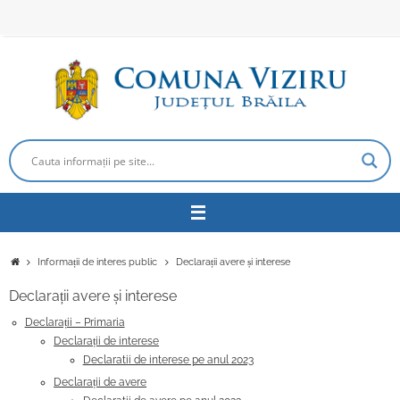
Sari
la
conținut
Prima
Informații de interes public
Declarații avere și interese
pagină
Declarații avere și interese
Declarații – Primaria
Declarații de interese
Declaratii de interese pe anul 2023
Declarații de avere