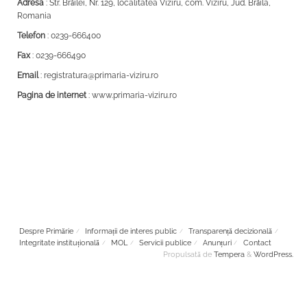
Adresa
: Str. Brăilei, Nr. 129, localitatea Viziru, com. Viziru, Jud. Brăila,
Romania
Telefon
: 0239-666400
Fax
: 0239-666490
Email
: registratura@primaria-viziru.ro
Pagina de internet
: www.primaria-viziru.ro
Despre Primărie
Informații de interes public
Transparență decizională
Integritate instituțională
MOL
Servicii publice
Anunțuri
Contact
Propulsată de
Tempera
&
WordPress.