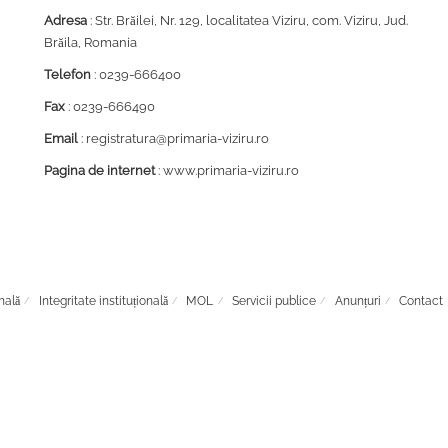
Adresa
: Str. Brăilei, Nr. 129, localitatea Viziru, com. Viziru, Jud.
Brăila, Romania
Telefon
: 0239-666400
Fax
: 0239-666490
Email
: registratura@primaria-viziru.ro
Pagina de internet
: www.primaria-viziru.ro
nală
Integritate instituțională
MOL
Servicii publice
Anunțuri
Contact