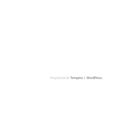
Propulsată de
Tempera
&
WordPress.