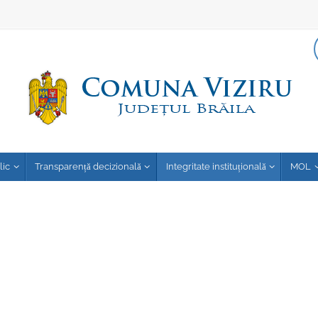
lic
Transparență decizională
Integritate instituțională
MOL