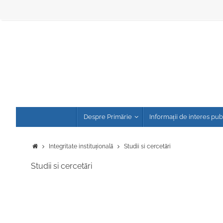
Sari
la
conținut
Sari
Despre Primărie
Informații de interes pub
la
conținut
Prima
Integritate instituțională
Studii si cercetări
pagină
Studii si cercetări