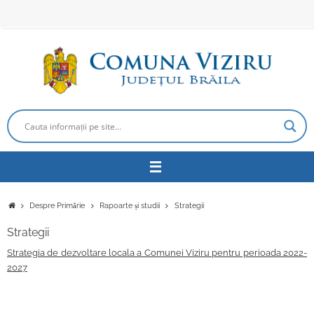
Sari
la
conținut
Prima
Despre Primărie
Rapoarte și studii
Strategii
pagină
Strategii
Strategia de dezvoltare locala a Comunei Viziru pentru perioada 2022-
2027