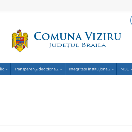
lic
Transparență decizională
Integritate instituțională
MOL