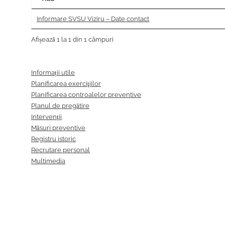
Informare SVSU Viziru – Date contact
Afișează 1 la 1 din 1 câmpuri
Informații utile
Planificarea exerciţiilor
Planificarea controalelor preventive
Planul de pregătire
Intervenţii
Măsuri preventive
Registru istoric
Recrutare personal
Multimedia