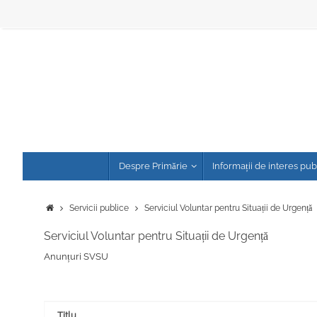
Sari
la
conținut
Sari
Despre Primărie
Informații de interes pub
la
conținut
Prima
Servicii publice
Serviciul Voluntar pentru Situații de Urgență
pagină
Serviciul Voluntar pentru Situații de Urgență
Anunțuri SVSU
Titlu