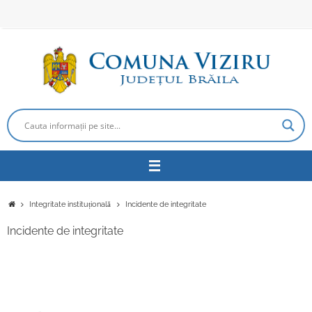
Sari
la
conținut
Prima
Integritate instituțională
Incidente de integritate
pagină
Incidente de integritate