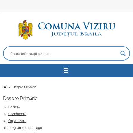
Sari
la
conținut
Prima
Despre Primărie
pagină
Despre Primărie
Carieră
Conducere
Organizare
Programe și strategii