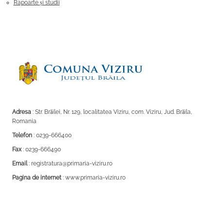
Rapoarte și studii
Adresa
: Str. Brăilei, Nr. 129, localitatea Viziru, com. Viziru, Jud. Brăila,
Romania
Telefon
: 0239-666400
Fax
: 0239-666490
Email
: registratura@primaria-viziru.ro
Pagina de internet
: www.primaria-viziru.ro