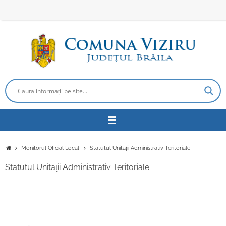
Sari
la
conținut
Prima
Monitorul Oficial Local
Statutul Unitații Administrativ Teritoriale
pagină
Statutul Unitații Administrativ Teritoriale