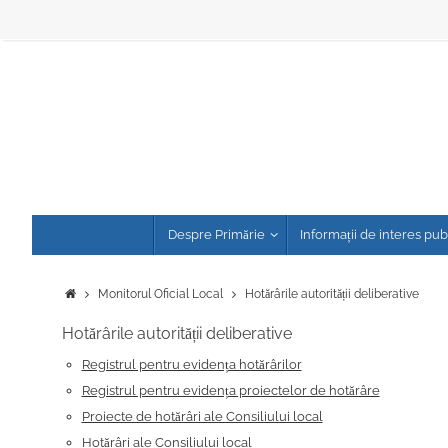
Sari
la
conținut
Sari
Despre Primărie
Informații de interes pub
la
conținut
Prima
Monitorul Oficial Local
Hotărârile autorității deliberative
pagină
Hotărârile autorității deliberative
Registrul pentru evidența hotărârilor
Registrul pentru evidența proiectelor de hotărâre
Proiecte de hotărâri ale Consiliului local
Hotărâri ale Consiliului local