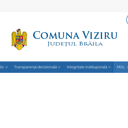
lic
Transparență decizională
Integritate instituțională
MOL