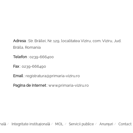
Adresa
: Str. Brăilei, Nr. 129, localitatea Viziru, com. Viziru, Jud.
Brăila, Romania
Telefon
: 0239-666400
Fax
: 0239-666490
Email
: registratura@primaria-viziru.ro
Pagina de internet
: www.primaria-viziru.ro
nală
Integritate instituțională
MOL
Servicii publice
Anunțuri
Contact