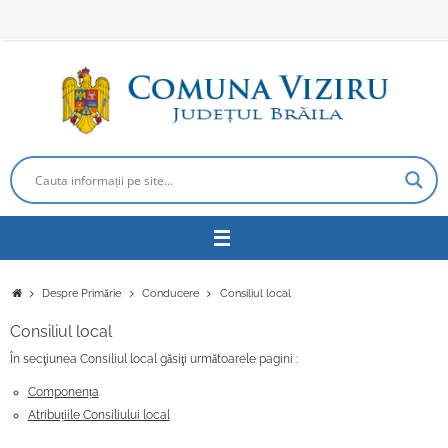
Sari
la
conținut
Prima
Despre Primărie
Conducere
Consiliul local
pagină
Consiliul local
În secţiunea Consiliul local găsiţi următoarele pagini :
Componența
Atribuțiile Consiliului local