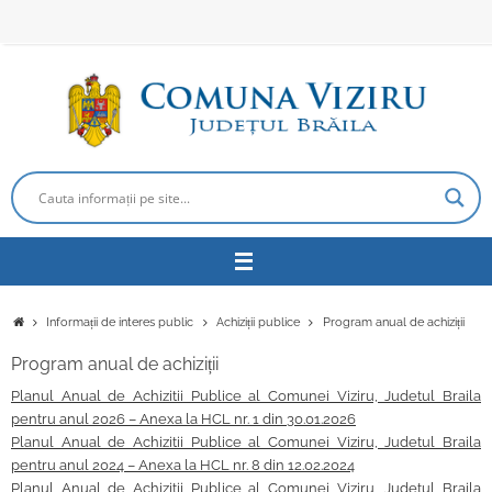
Sari
la
conținut
Prima
Informații de interes public
Achiziții publice
Program anual de achiziții
pagină
Program anual de achiziții
Planul Anual de Achizitii Publice al Comunei Viziru, Judetul Braila
pentru anul 2026 – Anexa la HCL nr. 1 din 30.01.2026
Planul Anual de Achizitii Publice al Comunei Viziru, Judetul Braila
pentru anul 2024 – Anexa la HCL nr. 8 din 12.02.2024
Planul Anual de Achizitii Publice al Comunei Viziru, Judetul Braila