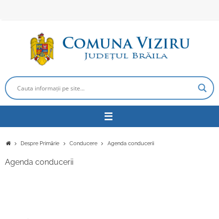
Sari
la
conținut
Prima
Despre Primărie
Conducere
Agenda conducerii
pagină
Agenda conducerii