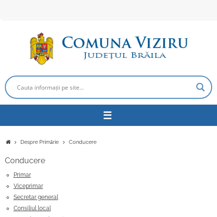
Sari
la
conținut
Prima
Despre Primărie
Conducere
pagină
Conducere
Primar
Viceprimar
Secretar general
Consiliul local