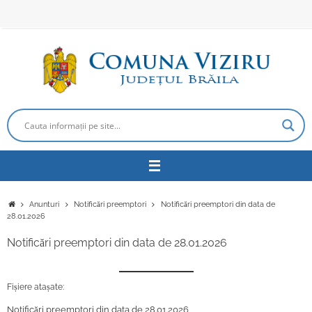
Sari
la
conținut
Prima
Anunturi
Notificări preemptori
Notificări preemptori din data de
pagină
28.01.2026
Notificări preemptori din data de 28.01.2026
Fișiere atașate:
Notificări preemptori din data de 28.01.2026