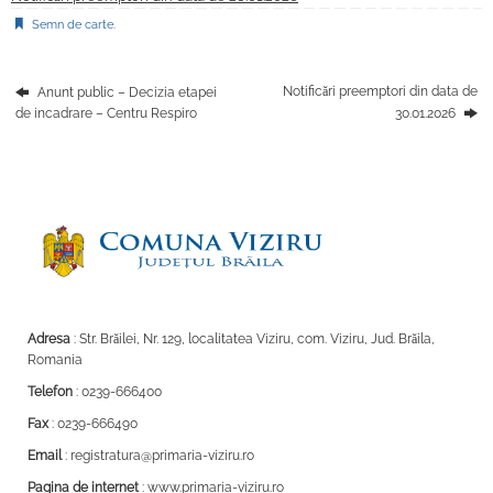
Semn de carte
.
Notificări preemptori din data de
Anunt public – Decizia etapei
de incadrare – Centru Respiro
30.01.2026
Adresa
: Str. Brăilei, Nr. 129, localitatea Viziru, com. Viziru, Jud. Brăila,
Romania
Telefon
: 0239-666400
Fax
: 0239-666490
Email
: registratura@primaria-viziru.ro
Pagina de internet
: www.primaria-viziru.ro