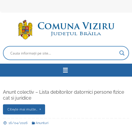
Sari
la
conținut
Anunt colectiv – Lista debitorilor datornici persone fizice
cat si juridice
Citește mai multe…
16/04/2026
Anunturi